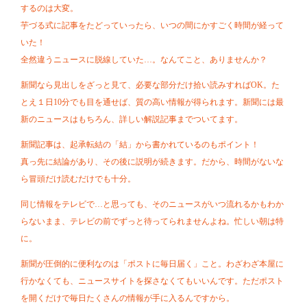
するのは大変。
芋づる式に記事をたどっていったら、いつの間にかすごく時間が経って
いた！
全然違うニュースに脱線していた…。なんてこと、ありませんか？
新聞なら見出しをざっと見て、必要な部分だけ拾い読みすればOK。た
とえ１日10分でも目を通せば、質の高い情報が得られます。新聞には最
新のニュースはもちろん、詳しい解説記事までついてます。
新聞記事は、起承転結の「結」から書かれているのもポイント！
真っ先に結論があり、その後に説明が続きます。だから、時間がないな
ら冒頭だけ読むだけでも十分。
同じ情報をテレビで…と思っても、そのニュースがいつ流れるかもわか
らないまま、テレビの前でずっと待ってられませんよね。忙しい朝は特
に。
新聞が圧倒的に便利なのは「ポストに毎日届く」こと。わざわざ本屋に
行かなくても、ニュースサイトを探さなくてもいいんです。ただポスト
を開くだけで毎日たくさんの情報が手に入るんですから。