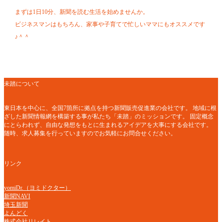
まずは1日10分、新聞を読む生活を始めませんか。
ビジネスマンはもちろん、家事や子育てで忙しいママにもオススメです
♪＾＾
未踏について
東日本を中心に、全国7箇所に拠点を持つ新聞販売促進業の会社です。 地域に根
ざした新聞情報網を構築する事が私たち「未踏」のミッションです。 固定概念
にとらわれず、自由な発想をもとに生まれるアイデアを大事にする会社です。
随時、求人募集を行っていますのでお気軽にお問合せください。
リンク
yomiDr.（ヨミドクター）
新聞NAVI
埼玉新聞
よんどく
株式会社リレイト