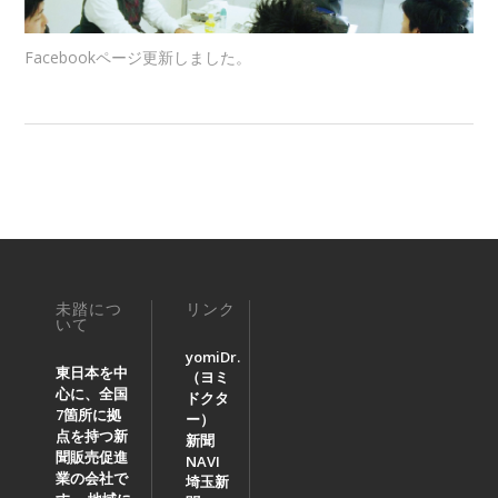
Facebookページ更新しました。
未踏につ
リンク
いて
yomiDr.
東日本を中
（ヨミ
心に、全国
ドクタ
7箇所に拠
ー）
点を持つ新
新聞
聞販売促進
NAVI
業の会社で
埼玉新