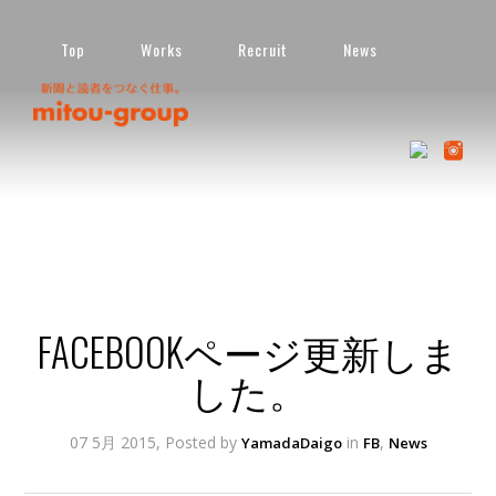
Top
Works
Recruit
News
BLOG
FACEBOOKページ更新しま
した。
07 5月 2015, Posted by
in
,
YamadaDaigo
FB
News