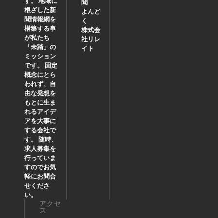
す。 地域に
聞
根ざした新
よんど
聞情報網を
く
構築する事
株式会
が私たち
社リレ
「未踏」の
イト
ミッション
です。 固定
概念にとら
われず、自
由な発想を
もとに生ま
れるアイデ
アを大事に
する会社で
す。 随時、
求人募集を
行っていま
すのでお気
軽にお問合
せくださ
い。
アクセ
ス